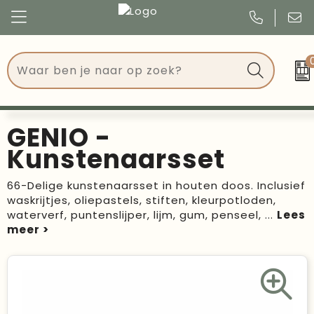
Congres
Kleding
Events
Tassen
GENIO -
Kerst
Drinkwaren
Kunstenaarsset
Verjaardagen
Events
66-Delige kunstenaarsset in houten doos. Inclusief
waskrijtjes, oliepastels, stiften, kleurpotloden,
Voetbal, EK en WK
Give Aways
waterverf, puntenslijper, lijm, gum, penseel,
...
Geschenken
Kantoorartikelen
Schrijfwaren