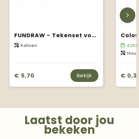
FUNDRAW - Tekenset voor kinderen
Katoen
4351
Hout,
€ 5,70
€ 0,3
Bekijk
Laatst door jou
bekeken