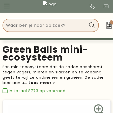
Congres
Kleding
Events
Tassen
Green Balls mini-
Kerst
Drinkwaren
ecosysteem
Verjaardagen
Events
Een mini-ecosysteem dat de zaden beschermt
tegen vogels, mieren en slakken en ze voeding
Voetbal, EK en WK
Give Aways
geeft terwijl ze ontkiemen en groeien. De zaden
bestaan u
...
Geschenken
In totaal
8773
op voorraad
Kantoorartikelen
Schrijfwaren