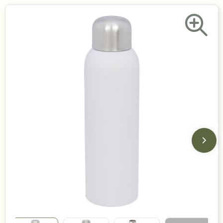
Duurzame keuzes
Made in Europe
Recycled
Bestsellers