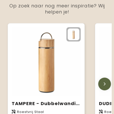
Op zoek naar nog meer inspiratie? Wij
helpen je!
TAMPERE - Dubbelwandige fles 400ml
Roestvrij Staal
Roest