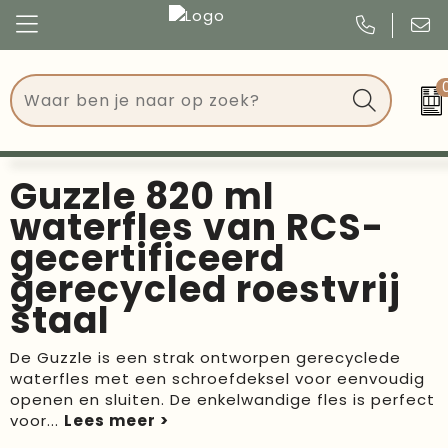
Congres
Kleding
Events
Tassen
Guzzle 820 ml
Kerst
Drinkwaren
waterfles van RCS-
gecertificeerd
Verjaardagen
Events
gerecycled roestvrij
Voetbal, EK en WK
Give Aways
staal
Geschenken
De Guzzle is een strak ontworpen gerecyclede
waterfles met een schroefdeksel voor eenvoudig
Kantoorartikelen
openen en sluiten. De enkelwandige fles is perfect
voor
...
Schrijfwaren