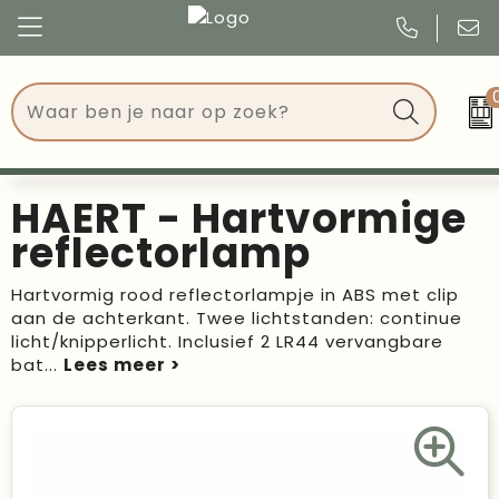
Congres
Kleding
Events
Tassen
HAERT - Hartvormige
Kerst
Drinkwaren
reflectorlamp
Verjaardagen
Events
Hartvormig rood reflectorlampje in ABS met clip
aan de achterkant. Twee lichtstanden: continue
Voetbal, EK en WK
Give Aways
licht/knipperlicht. Inclusief 2 LR44 vervangbare
bat
...
Geschenken
Kantoorartikelen
Schrijfwaren