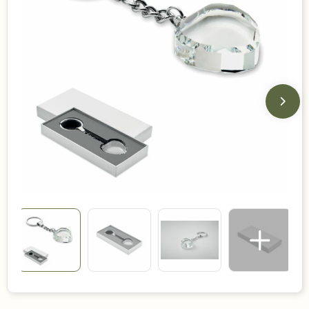
Duurzame keuzes
Made in Europe
Recycled
Bestsellers