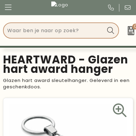
Congres
Kleding
Events
Tassen
HEARTWARD - Glazen
Kerst
Drinkwaren
hart award hanger
Verjaardagen
Events
Glazen hart award sleutelhanger. Geleverd in een
geschenkdoos.
Voetbal, EK en WK
Give Aways
Geschenken
Kantoorartikelen
Schrijfwaren