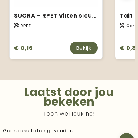
SUORA - RPET vilten sleutelhanger
RPET
Gere
€ 0,16
€ 0,8
Bekijk
Laatst door jou
bekeken
Toch wel leuk hé!
Geen resultaten gevonden.