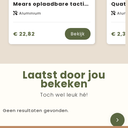
Mears oplaadbare tactische zaklamp van 5 W
Quat
Aluminium
Alum
€ 22,82
€ 2,3
Bekijk
Laatst door jou
bekeken
Toch wel leuk hé!
Geen resultaten gevonden.