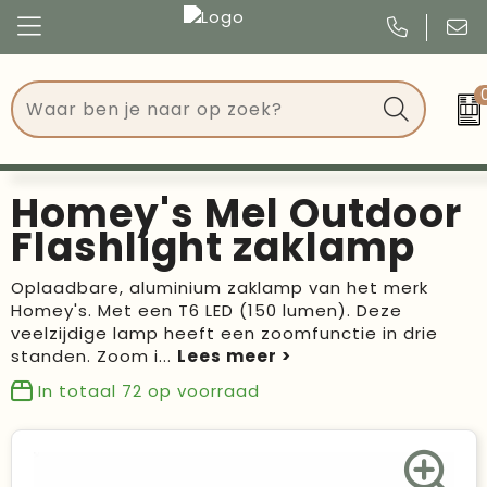
Congres
Kleding
Events
Tassen
Homey's Mel Outdoor
Kerst
Drinkwaren
Flashlight zaklamp
Verjaardagen
Events
Oplaadbare, aluminium zaklamp van het merk
Homey's. Met een T6 LED (150 lumen). Deze
Voetbal, EK en WK
Give Aways
veelzijdige lamp heeft een zoomfunctie in drie
standen. Zoom i
...
Geschenken
In totaal
72
op voorraad
Kantoorartikelen
Schrijfwaren