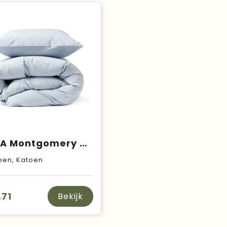
VINGA Montgomery premium katoenen beddengoed, 4-delige set
oen, Katoen
,71
Bekijk