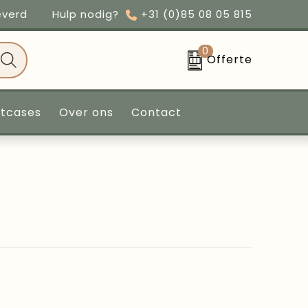
everd
Hulp nodig?
+31 (0)85 08 05 815
0
Offerte
ntcases
Over ons
Contact