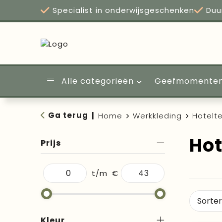
Specialist in onderwijsgeschenken
Duu
Alle categorieën
Geefmomente
Ga terug
|
Home
Werkkleding
Hotelte
Hot
Prijs
t/m
€
Kleur