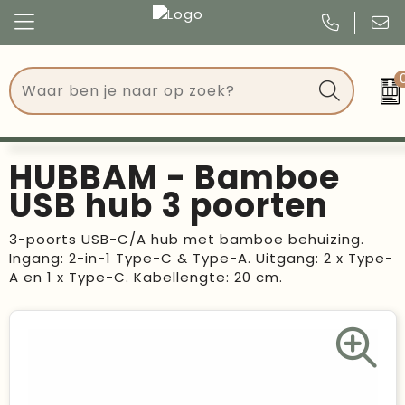
Congres
Kleding
Events
Tassen
HUBBAM - Bamboe
Kerst
Drinkwaren
USB hub 3 poorten
Verjaardagen
Events
3-poorts USB-C/A hub met bamboe behuizing.
Ingang: 2-in-1 Type-C & Type-A. Uitgang: 2 x Type-
Voetbal, EK en WK
Give Aways
A en 1 x Type-C. Kabellengte: 20 cm.
Geschenken
Kantoorartikelen
Schrijfwaren