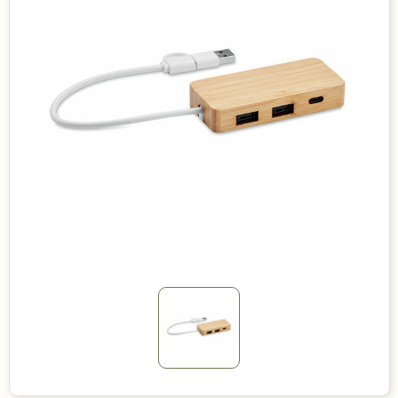
Duurzame keuzes
Made in Europe
Recycled
Bestsellers