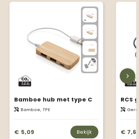
Bamboe hub met type C
Bamboe, TPE
Gere
€ 5,09
€ 7,6
Bekijk