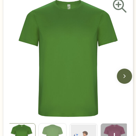
Duurzame keuzes
Made in Europe
Recycled
Bestsellers