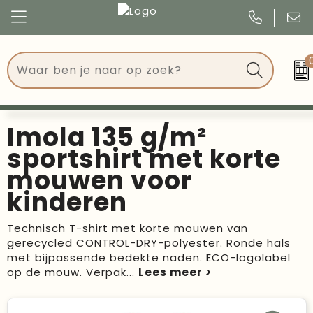
Congres
Kleding
Events
Tassen
Imola 135 g/m²
Kerst
Drinkwaren
sportshirt met korte
mouwen voor
Verjaardagen
Events
kinderen
Voetbal, EK en WK
Give Aways
Technisch T-shirt met korte mouwen van
gerecycled CONTROL-DRY-polyester. Ronde hals
Geschenken
met bijpassende bedekte naden. ECO-logolabel
op de mouw. Verpak
...
Kantoorartikelen
Schrijfwaren