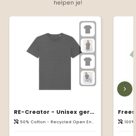
helpen je!
RE-Creator - Unisex gereycleerde T-shirt
50% Cotton - Recycled Open End, 50% Cotton - Organic Raw Open End
100% 