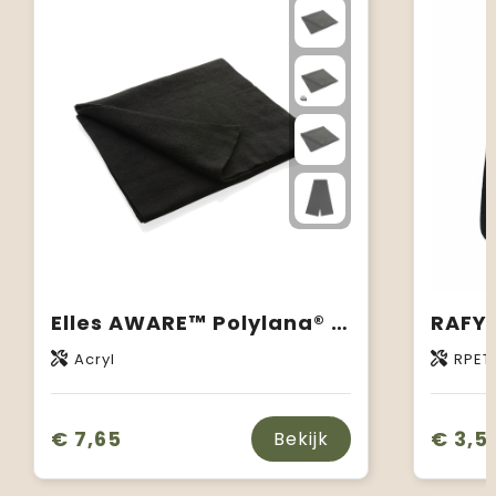
Elles AWARE™ Polylana® sjaal 180x30cm
Acryl
RPET
€ 7,65
€ 3,5
Bekijk