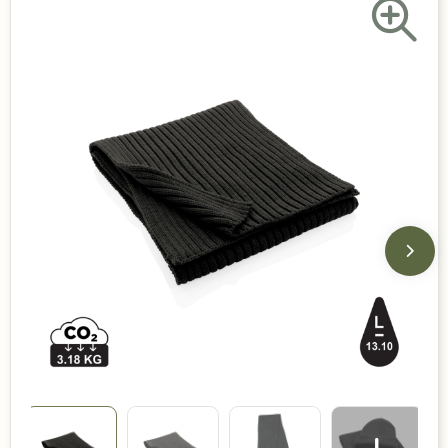
Duurzame keuzes
Made in Europe
Recycled
Bestsellers