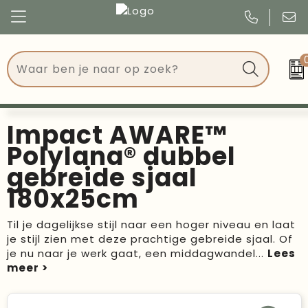
Congres
Kleding
Events
Tassen
Impact AWARE™
Kerst
Drinkwaren
Polylana® dubbel
gebreide sjaal
Verjaardagen
Events
180x25cm
Voetbal, EK en WK
Give Aways
Til je dagelijkse stijl naar een hoger niveau en laat
je stijl zien met deze prachtige gebreide sjaal. Of
Geschenken
je nu naar je werk gaat, een middagwandel
...
Kantoorartikelen
Schrijfwaren