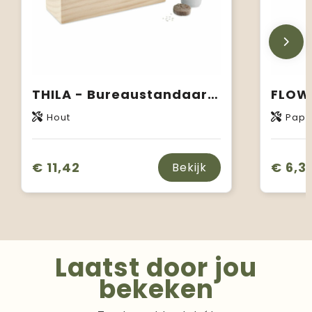
THILA - Bureaustandaard met zadenkit
Hout
Papi
€ 11,42
€ 6,3
Bekijk
Laatst door jou
bekeken