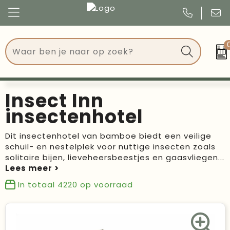
Congres
Kleding
Events
Tassen
Insect Inn
Kerst
Drinkwaren
insectenhotel
Verjaardagen
Events
Dit insectenhotel van bamboe biedt een veilige
schuil- en nestelplek voor nuttige insecten zoals
Voetbal, EK en WK
Give Aways
solitaire bijen, lieveheersbeestjes en gaasvliegen
...
Geschenken
In totaal
4220
op voorraad
Kantoorartikelen
Schrijfwaren