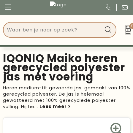
Congres
Kleding
Events
Tassen
IQONIQ Maiko heren
Kerst
Drinkwaren
gerecycled polyester
jas met voering
Verjaardagen
Events
Heren medium-fit gevoerde jas, gemaakt van 100%
Voetbal, EK en WK
Give Aways
gerecycled polyester. De jas is helemaal
gewatteerd met 100% gerecyclede polyester
Geschenken
vulling. Hij he
...
Kantoorartikelen
Schrijfwaren