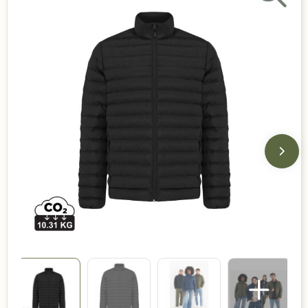
Duurzame keuzes
Made in Europe
Recycled
Bestsellers