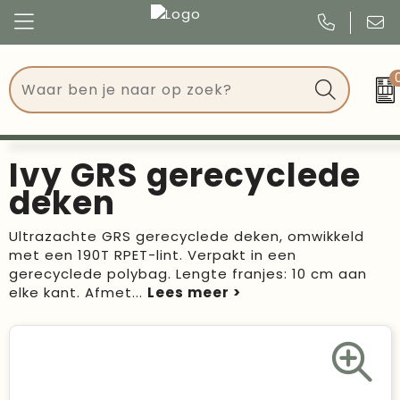
Congres
Kleding
Events
Tassen
Ivy GRS gerecyclede
Kerst
Drinkwaren
deken
Verjaardagen
Events
Ultrazachte GRS gerecyclede deken, omwikkeld
met een 190T RPET-lint. Verpakt in een
Voetbal, EK en WK
Give Aways
gerecyclede polybag. Lengte franjes: 10 cm aan
elke kant. Afmet
...
Geschenken
Kantoorartikelen
Schrijfwaren