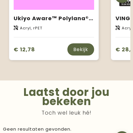
Ukiyo Aware™ Polylana® geweven deken 130x150cm
VINGA
Acryl, rPET
Acryl
€ 12,78
€ 28,
Bekijk
Laatst door jou
bekeken
Toch wel leuk hé!
Geen resultaten gevonden.