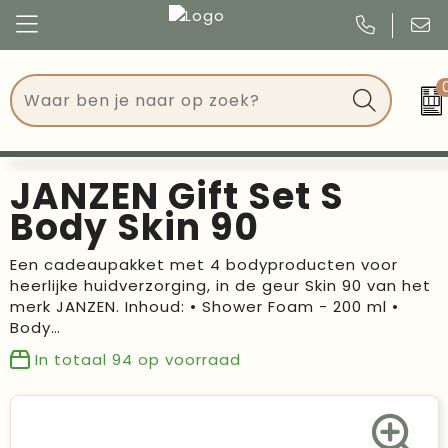
Congres
Kleding
Events
Tassen
JANZEN Gift Set S
Kerst
Drinkwaren
Body Skin 90
Verjaardagen
Events
Een cadeaupakket met 4 bodyproducten voor
heerlijke huidverzorging, in de geur Skin 90 van het
Voetbal, EK en WK
Give Aways
merk JANZEN. Inhoud: • Shower Foam - 200 ml •
Body…
Geschenken
In totaal
94
op voorraad
Kantoorartikelen
Schrijfwaren