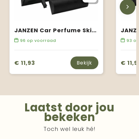
JANZEN Car Perfume Skin 90
96
op voorraad
93
op
€ 11,93
€ 11,9
Bekijk
Laatst door jou
bekeken
Toch wel leuk hé!