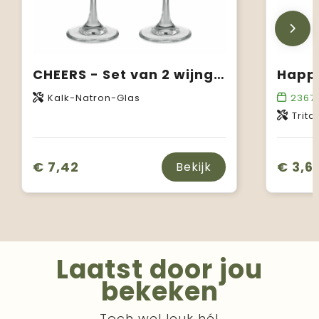
CHEERS - Set van 2 wijnglazen
Kalk-Natron-Glas
2367
Trita
€ 7,42
€ 3,6
Bekijk
Laatst door jou
bekeken
Toch wel leuk hé!