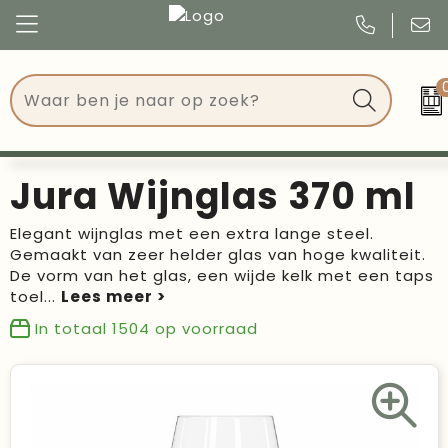
Congres
Kleding
Events
Tassen
Jura Wijnglas 370 ml
Kerst
Drinkwaren
Elegant wijnglas met een extra lange steel.
Gemaakt van zeer helder glas van hoge kwaliteit.
Verjaardagen
Events
De vorm van het glas, een wijde kelk met een taps
toel
...
Voetbal, EK en WK
Give Aways
In totaal
1504
op voorraad
Geschenken
Kantoorartikelen
Schrijfwaren