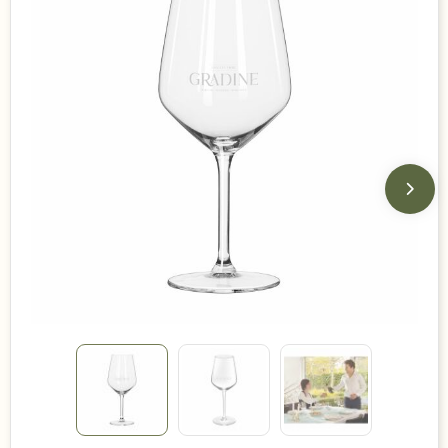
Duurzame keuzes
Made in Europe
Recycled
Bestsellers