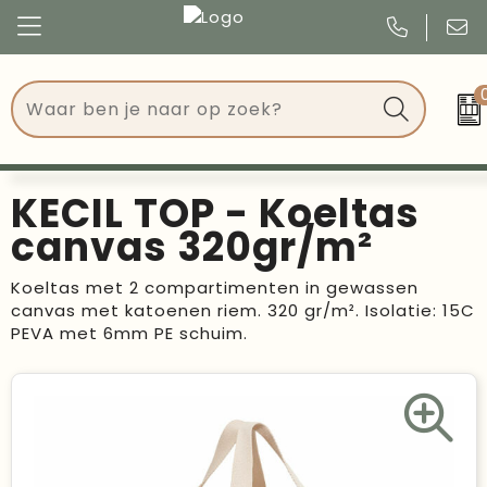
Congres
Kleding
Events
Tassen
KECIL TOP - Koeltas
Kerst
Drinkwaren
canvas 320gr/m²
Verjaardagen
Events
Koeltas met 2 compartimenten in gewassen
canvas met katoenen riem. 320 gr/m². Isolatie: 15C
Voetbal, EK en WK
Give Aways
PEVA met 6mm PE schuim.
Geschenken
Kantoorartikelen
Schrijfwaren