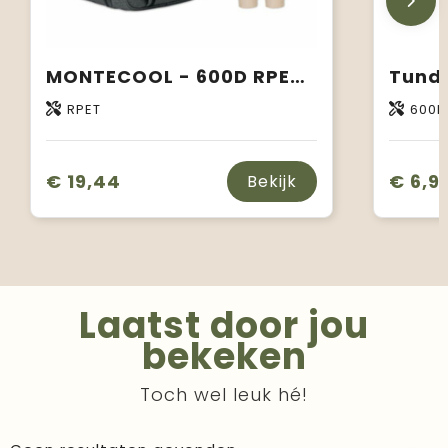
MONTECOOL - 600D RPET outdoor koeltas
RPET
600D
€ 19,44
€ 6,9
Bekijk
Laatst door jou
bekeken
Toch wel leuk hé!