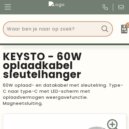
Congres
Kleding
Events
Tassen
KEYSTO - 60W
Kerst
Drinkwaren
oplaadkabel
sleutelhanger
Verjaardagen
Events
60W oplaad- en datakabel met sleutelring. Type-
Voetbal, EK en WK
Give Aways
C naar type-C met LED-scherm met
oplaadvermogen weergavefunctie.
Geschenken
Magneetsluiting.
Kantoorartikelen
Schrijfwaren