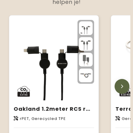
helpen je!
Oakland 1.2meter RCS rplastic 6-in-1 fast charging 45W kabel
rPET, Gerecycled TPE
Gerecyc