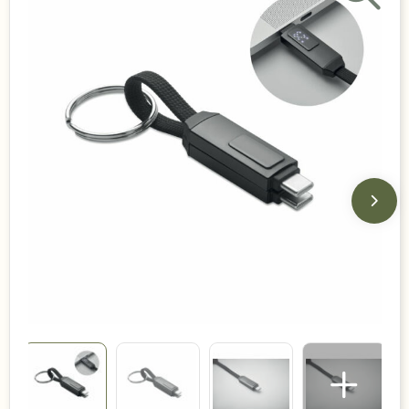
Duurzame keuzes
Made in Europe
Recycled
Bestsellers