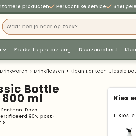
rzamere producten
Persoonlijke service
Snel gel
n
Product op aanvraag
Duurzaamheid
Kla
Drinkwaren
Drinkflessen
Klean Kanteen Classic Bot
sic Bottle
p 800 ml
Kies e
 Kanteen. Deze
1. Kies j
ertificeerd 90% post-