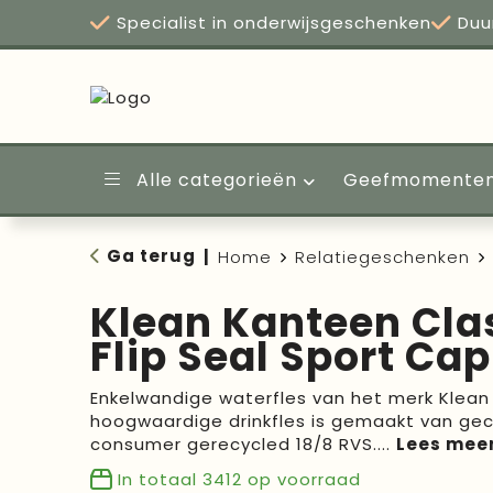
Specialist in onderwijsgeschenken
Duu
Alle categorieën
Geefmomente
Ga terug
|
Home
Relatiegeschenken
Klean Kanteen Clas
Flip Seal Sport Ca
Enkelwandige waterfles van het merk Klean
hoogwaardige drinkfles is gemaakt van gec
consumer gerecycled 18/8 RVS.
...
In totaal
3412
op voorraad