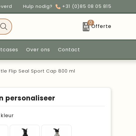
everd
Hulp nodig?
+31 (0)85 08 05 815
0
Offerte
ntcases
Over ons
Contact
tle Flip Seal Sport Cap 800 ml
n personaliseer
e kleur