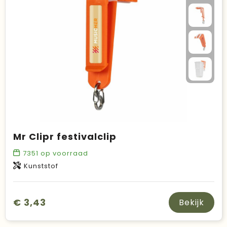
Duurzame keuzes
Made in Europe
Recycled
Bestsellers
Mr Clipr festivalclip
7351
op voorraad
Kunststof
€ 3,43
Bekijk