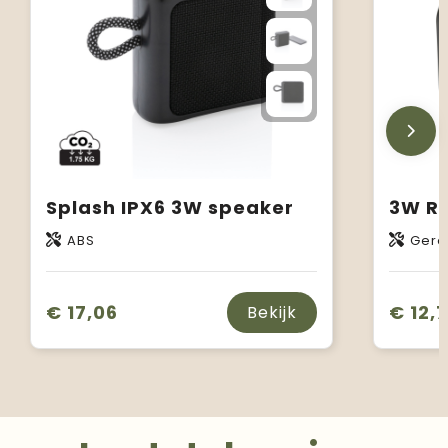
Splash IPX6 3W speaker
ABS
Gere
€ 17,06
€ 12,
Bekijk