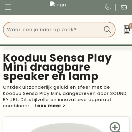
Congres
Kleding
Events
Tassen
Kooduu Sensa Play
Kerst
Drinkwaren
Mini draagbare
speaker en lamp
Verjaardagen
Events
Ontdek uitzonderlijk geluid en sfeer met de
Voetbal, EK en WK
Give Aways
Kooduu Sensa Play Mini, aangedreven door SOUND
BY JBL. Dit stijlvolle en innovatieve apparaat
Geschenken
combineer
...
Kantoorartikelen
Schrijfwaren