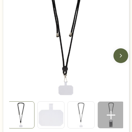
Duurzame keuzes
Made in Europe
Recycled
Bestsellers