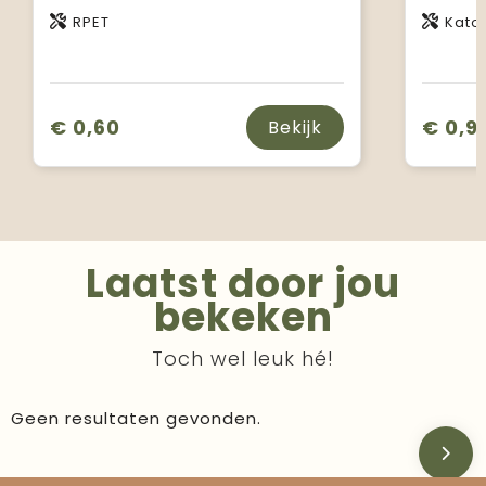
RPET
Kato
€ 0,60
€ 0,9
Bekijk
Laatst door jou
bekeken
Toch wel leuk hé!
Geen resultaten gevonden.