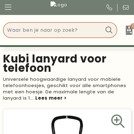
Congres
Kleding
Events
Tassen
Kubi lanyard voor
Kerst
Drinkwaren
telefoon
Verjaardagen
Events
Universele hoogwaardige lanyard voor mobiele
telefoonhoesjes, geschikt voor alle smartphones
Voetbal, EK en WK
Give Aways
met een hoesje. De maximale lengte van de
lanyard is 1
...
Geschenken
Kantoorartikelen
Schrijfwaren