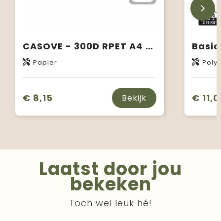
CASOVE - 300D RPET A4 portfolio
Basic
Papier
Polye
€ 8,15
€ 11,0
Bekijk
Laatst door jou
bekeken
Toch wel leuk hé!