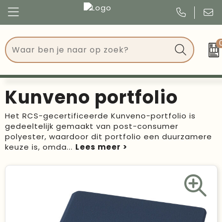
Congres
Kleding
Events
Tassen
Kunveno portfolio
Kerst
Drinkwaren
Het RCS-gecertificeerde Kunveno-portfolio is
gedeeltelijk gemaakt van post-consumer
Verjaardagen
Events
polyester, waardoor dit portfolio een duurzamere
keuze is, omda
...
Voetbal, EK en WK
Give Aways
Geschenken
Kantoorartikelen
Schrijfwaren