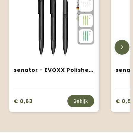
senator - EVOXX Polished Recycled balpen
€ 0,63
€ 0,5
Bekijk