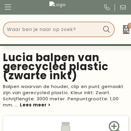
Congres
Kleding
Events
Tassen
Lucia balpen van
Kerst
Drinkwaren
gerecycled plastic
(zwarte inkt)
Verjaardagen
Events
Balpen waarvan de houder, clip en punt gemaakt
Voetbal, EK en WK
Give Aways
zijn van gerecycled plastic. Kleur inkt: Zwart.
Schrijflengte: 3000 meter. Penpuntgrootte: 1,00
Geschenken
mm.
...
Kantoorartikelen
Schrijfwaren