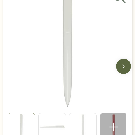
Duurzame keuzes
Made in Europe
Recycled
Bestsellers