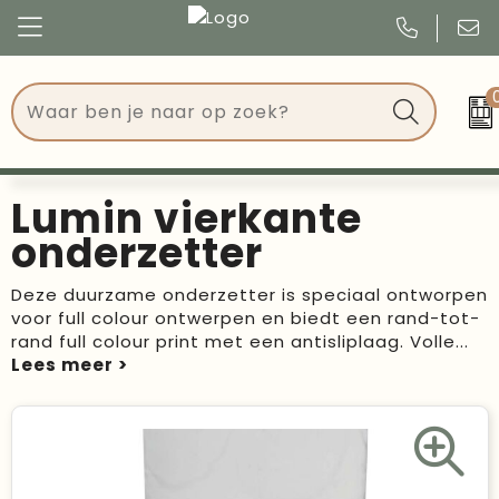
Congres
Kleding
Events
Tassen
Lumin vierkante
Kerst
Drinkwaren
onderzetter
Verjaardagen
Events
Deze duurzame onderzetter is speciaal ontworpen
voor full colour ontwerpen en biedt een rand-tot-
Voetbal, EK en WK
Give Aways
rand full colour print met een antisliplaag. Volle
...
Geschenken
Kantoorartikelen
Schrijfwaren