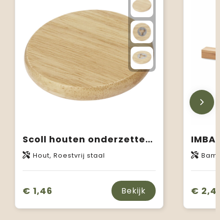
Scoll houten onderzetter met flesopener
Hout, Roestvrij staal
Bam
€ 1,46
€ 2,4
Bekijk