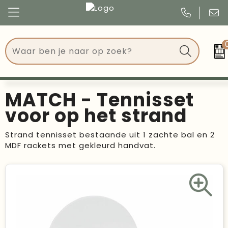
Congres
Kleding
Events
Tassen
MATCH - Tennisset
Kerst
Drinkwaren
voor op het strand
Verjaardagen
Events
Strand tennisset bestaande uit 1 zachte bal en 2
MDF rackets met gekleurd handvat.
Voetbal, EK en WK
Give Aways
Geschenken
Kantoorartikelen
Schrijfwaren