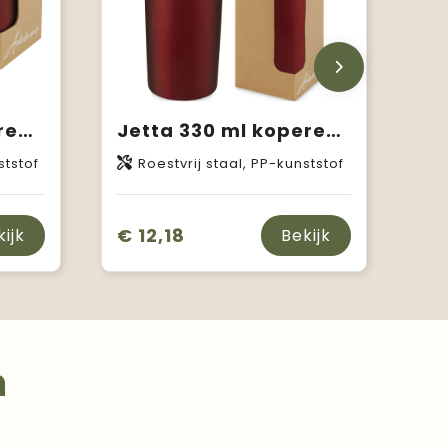
Jetta 180 ml koperen vacuüm geïsoleerde beker
Jetta 330 ml koperen vacuüm geïsoleerde beker
ststof
Roestvrij staal, PP-kunststof
€ 12,18
kijk
Bekijk
n