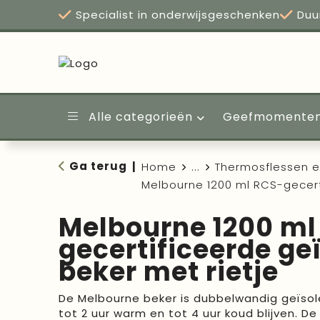
Specialist in onderwijsgeschenken
Duu
Alle categorieën
Geefmomente
Ga terug
|
Home
...
Thermosflessen 
Melbourne 1200 ml RCS-gecert
Melbourne 1200 ml
gecertificeerde ge
beker met rietje
De Melbourne beker is dubbelwandig geïsol
tot 2 uur warm en tot 4 uur koud blijven. 