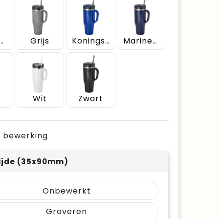
een Flash
Grijs
Koningsblauw
Marineblauw
Wit
Zwart
je bewerking
ijde (35x90mm)
Onbewerkt
Graveren