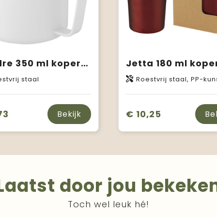
Nordre 350 ml koperen vacuüm geïsoleerde beker
stvrij staal
Roestvrij staal, PP-kun
73
€ 10,25
Bekijk
Be
Laatst door jou bekeke
Toch wel leuk hé!