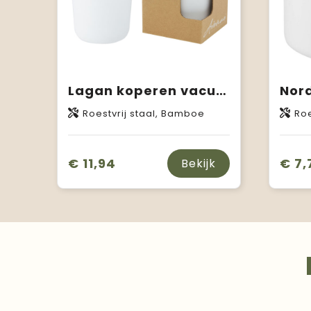
Lagan koperen vacuüm geïsoleerde roestvrijstalen beker van 330 ml met bamboe deksel
Roestvrij staal, Bamboe
Roe
€ 11,94
€ 7,
Bekijk