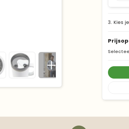
3. Kies j
Prijso
Selectee