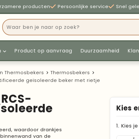
rzamere producten
Persoonlijke service
Snel gel
n
Product op aanvraag
Duurzaamheid
Kla
en Thermosbekers
Thermosbekers
ificeerde geïsoleerde beker met rietje
 RCS-
ïsoleerde
Kies e
1. Kies j
eerd, waardoor drankjes
De binnenwand van de