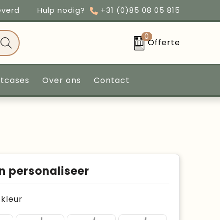
everd
Hulp nodig?
+31 (0)85 08 05 815
0
Offerte
ntcases
Over ons
Contact
n personaliseer
e kleur