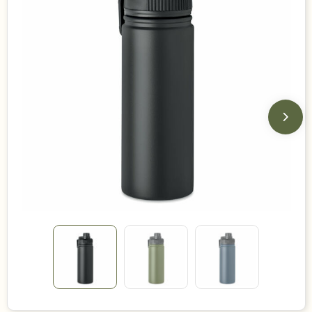
Duurzame keuzes
Made in Europe
Recycled
Bestsellers