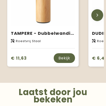
TAMPERE - Dubbelwandige fles 400ml
Roestvrij Staal
Roest
€ 11,63
€ 6,4
Bekijk
Laatst door jou
bekeken