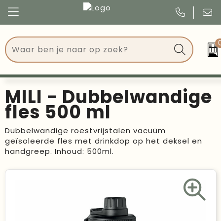
Congres
Kleding
Events
Tassen
MILI - Dubbelwandige
Kerst
Drinkwaren
fles 500 ml
Verjaardagen
Events
Dubbelwandige roestvrijstalen vacuüm
geïsoleerde fles met drinkdop op het deksel en
Voetbal, EK en WK
Give Aways
handgreep. Inhoud: 500ml.
Geschenken
Kantoorartikelen
Schrijfwaren