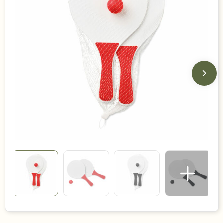
Duurzame keuzes
Made in Europe
Recycled
Bestsellers