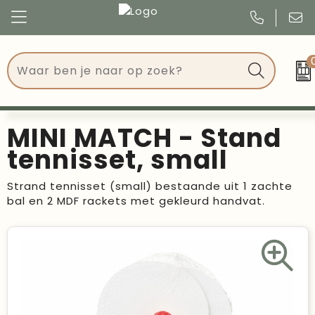
Congres
Kleding
Events
Tassen
MINI MATCH - Stand
Kerst
Drinkwaren
tennisset, small
Verjaardagen
Events
Strand tennisset (small) bestaande uit 1 zachte
bal en 2 MDF rackets met gekleurd handvat.
Voetbal, EK en WK
Give Aways
Geschenken
Kantoorartikelen
Schrijfwaren