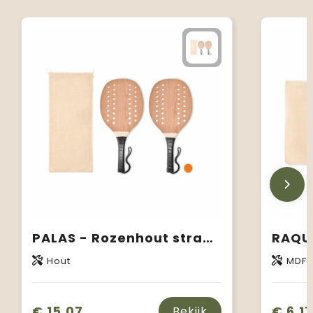
PALAS - Rozenhout strand tennis set
Hout
MDF
€ 15,07
€ 6,17
Bekijk