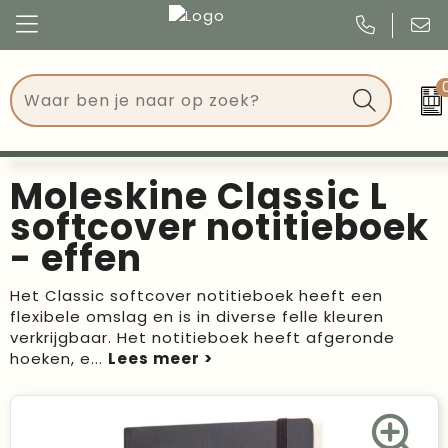
Congres
Kleding
Events
Tassen
Moleskine Classic L
Kerst
Drinkwaren
softcover notitieboek
- effen
Verjaardagen
Events
Het Classic softcover notitieboek heeft een
Voetbal, EK en WK
Give Aways
flexibele omslag en is in diverse felle kleuren
verkrijgbaar. Het notitieboek heeft afgeronde
Geschenken
hoeken, e
...
Kantoorartikelen
Schrijfwaren