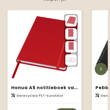
Honua A5 notitieboek van gerecycled papier met gerecyclede PET cover
Gerecycled PET-kunststof
Gela