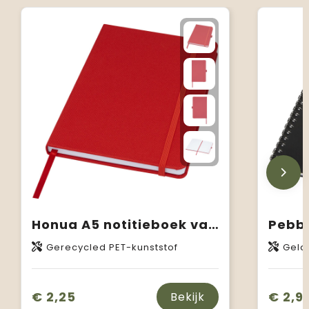
Honua A5 notitieboek van gerecycled papier met gerecyclede PET cover
Gerecycled PET-kunststof
Gela
€ 2,25
€ 2,9
Bekijk