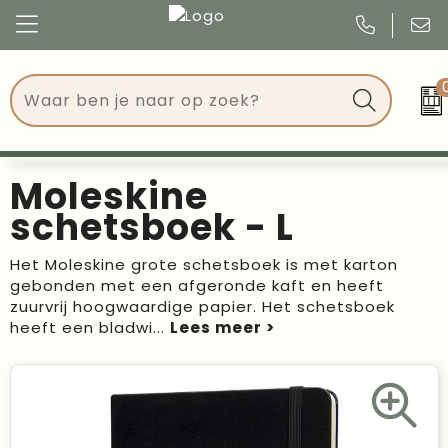
Congres
Kleding
Events
Tassen
Moleskine
Kerst
Drinkwaren
schetsboek - L
Verjaardagen
Events
Het Moleskine grote schetsboek is met karton
gebonden met een afgeronde kaft en heeft
Voetbal, EK en WK
Give Aways
zuurvrij hoogwaardige papier. Het schetsboek
heeft een bladwi
...
Geschenken
Kantoorartikelen
Schrijfwaren