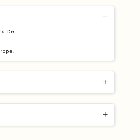
ns. De
urope.