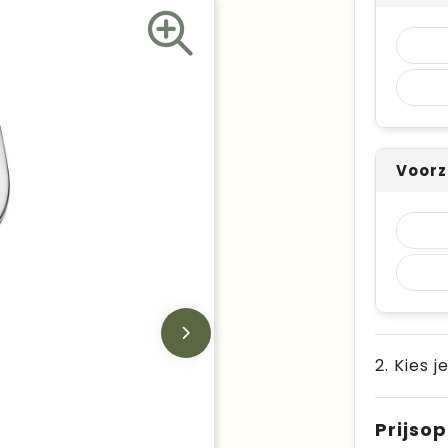
Voorz
2. Kies j
Prijso