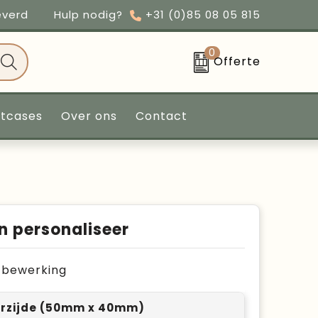
everd
Hulp nodig?
+31 (0)85 08 05 815
0
Offerte
ntcases
Over ons
Contact
n personaliseer
je bewerking
rzijde (50mm x 40mm)