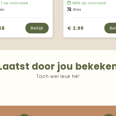
87
op voorraad
1865
op voorraad
tan
Glas
68
€ 2,99
Bekijk
Be
Laatst door jou bekeke
Toch wel leuk hé!