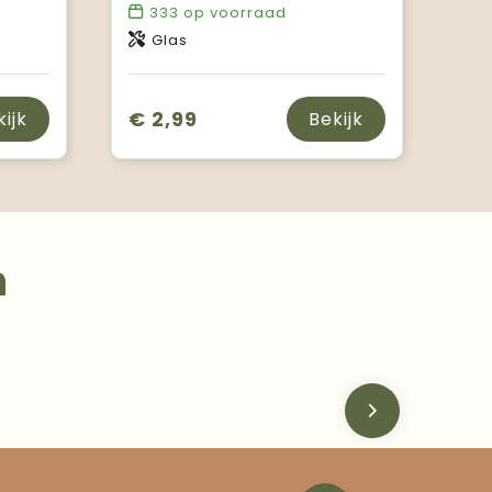
333
op voorraad
Glas
€ 2,99
kijk
Bekijk
n