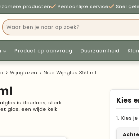
rzamere producten
Persoonlijke service
Snel gel
n
Product op aanvraag
Duurzaamheid
Kla
en
Wijnglazen
Nice Wijnglas 350 ml
 ml
Kies e
alglas is kleurloos, sterk
t glas, een wijde kelk
1. Kies 
Achte