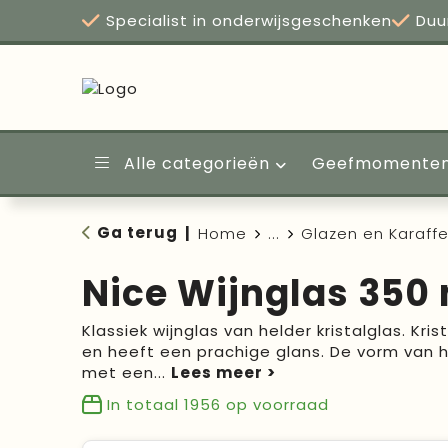
Specialist in onderwijsgeschenken
Duu
Alle categorieën
Geefmomente
Ga terug
|
Home
...
Glazen en Karaff
Nice Wijnglas 350
Klassiek wijnglas van helder kristalglas. Krist
en heeft een prachige glans. De vorm van he
met een
...
In totaal
1956
op voorraad