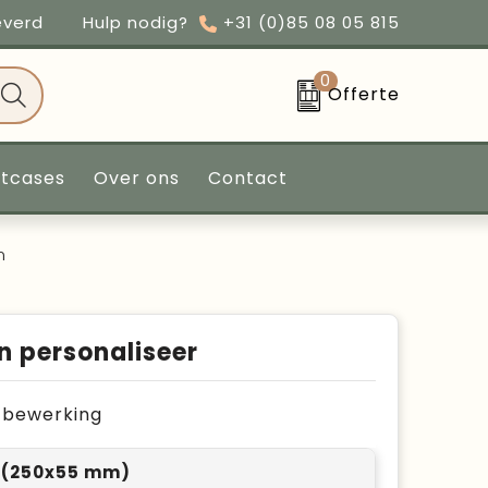
everd
Hulp nodig?
+31 (0)85 08 05 815
0
Offerte
ntcases
Over ons
Contact
n
n personaliseer
je bewerking
 (250x55 mm)