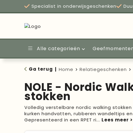
Specialist in onderwijsgeschenken
Duu
Alle categorieën
Geefmomente
Ga terug
|
Home
Relatiegeschenken
NOLE - Nordic Wal
stokken
Volledig verstelbare nordic walking stokke
kurken handvatten, rubberen wandeltips e
Gepresenteerd in een RPET ri
...