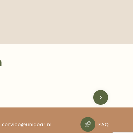
n
service@unigear.nl
FAQ