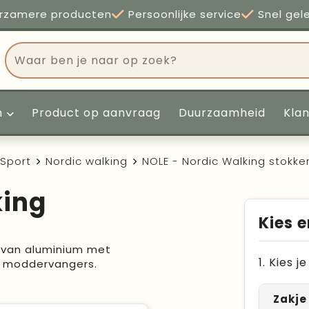
rzamere producten
Persoonlijke service
Snel gel
n
Product op aanvraag
Duurzaamheid
Kla
Sport
Nordic walking
NOLE - Nordic Walking stokke
king
Kies e
n van aluminium met
1. Kies 
n moddervangers.
Zakje