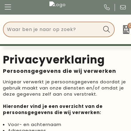
Congres
Kleding
Events
Tassen
Privacyverklaring
Kerst
Drinkwaren
Persoonsgegevens die wij verwerken
Verjaardagen
Events
Unigear verwerkt je persoonsgegevens doordat je
gebruik maakt van onze diensten en/of omdat je
Voetbal, EK en WK
Give Aways
deze gegevens zelf aan ons verstrekt.
Geschenken
Hieronder vind je een overzicht van de
persoonsgegevens die wij verwerken:
Kantoorartikelen
Voor- en achternaam
Schrijfwaren
Adresgegevens