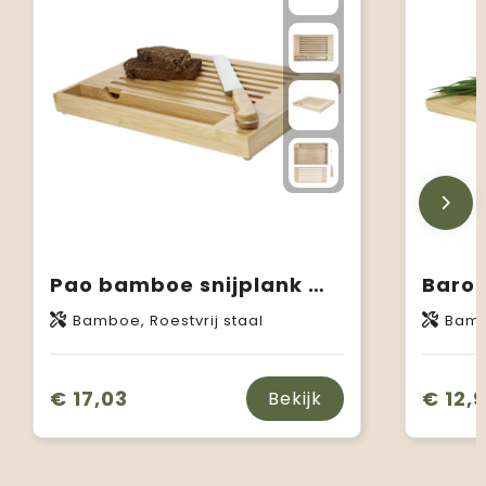
Pao bamboe snijplank met mes
Baron
Bamboe, Roestvrij staal
Bam
€ 17,03
€ 12,
Bekijk