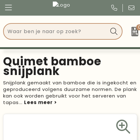
Congres
Kleding
Events
Tassen
Quimet bamboe
Kerst
Drinkwaren
snijplank
Verjaardagen
Events
Snijplank gemaakt van bamboe die is ingekocht en
geproduceerd volgens duurzame normen. De plank
Voetbal, EK en WK
Give Aways
kan ook worden gebruikt voor het serveren van
tapas
...
Geschenken
Kantoorartikelen
Schrijfwaren