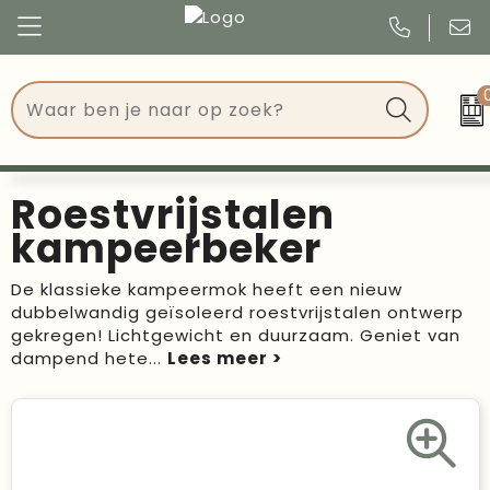
Congres
Kleding
Events
Tassen
Roestvrijstalen
Kerst
Drinkwaren
kampeerbeker
Verjaardagen
Events
De klassieke kampeermok heeft een nieuw
dubbelwandig geïsoleerd roestvrijstalen ontwerp
Voetbal, EK en WK
Give Aways
gekregen! Lichtgewicht en duurzaam. Geniet van
dampend hete
...
Geschenken
Kantoorartikelen
Schrijfwaren