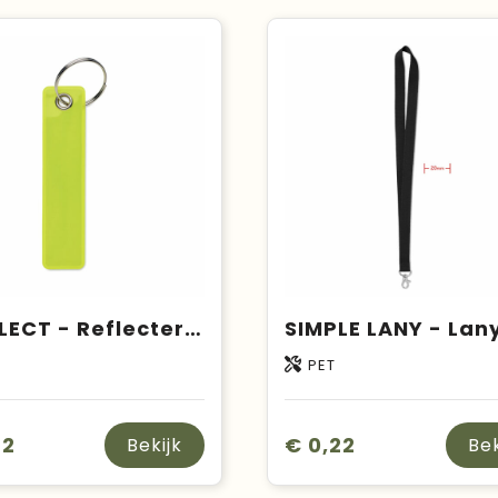
KEYFLECT - Reflecterende PVC hanger
C
PET
22
€ 0,22
Bekijk
Bek