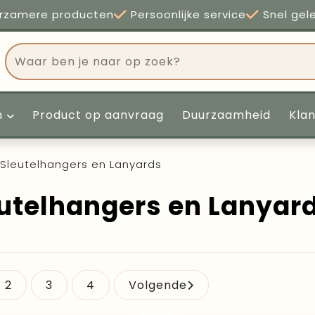
rzamere producten
Persoonlijke service
Snel gel
n
Product op aanvraag
Duurzaamheid
Kla
Sleutelhangers en Lanyards
utelhangers en Lanyar
2
3
4
Volgende