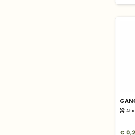
Alu
€ 0,