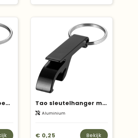
Tao fles- en blikopener van RCS gerecycled aluminium met sleutelhanger
Tao sleutelhanger met fles- en blikopener
Aluminium
€ 0,25
ijk
Bekijk