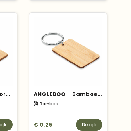
HOUSEBOO - Huisvorm bamboe sleutelhanger
ANGLEBOO - Bamboe rechthoek sleutelhanger
Bamboe
€ 0,25
ijk
Bekijk