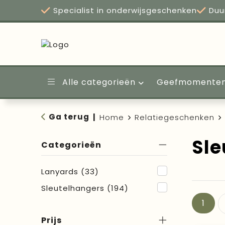
Specialist in onderwijsgeschenken
Duu
Alle categorieën
Geefmomente
Ga terug
|
Home
Relatiegeschenken
Sle
Categorieën
Lanyards
(33)
Sleutelhangers
(194)
1
Prijs