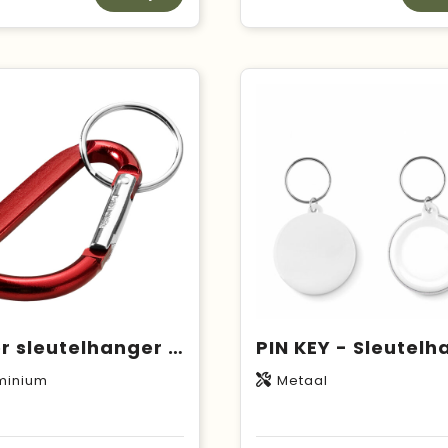
Timor sleutelhanger met karabijnhaak
minium
Metaal