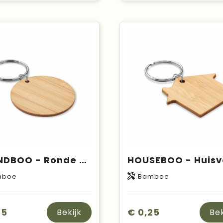
ROUNDBOO - Ronde bamboe sleutelhanger
mboe
Bamboe
25
€ 0,25
Bekijk
Bek