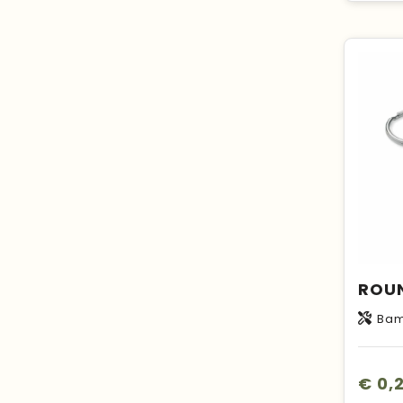
Ba
€ 0,