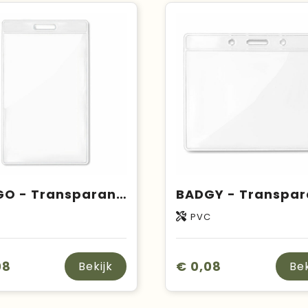
BADGO - Transparante badge
C
PVC
08
€ 0,08
Bekijk
Bek