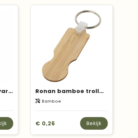
SIMPLE LANY - Lanyard 20 mm
Ronan bamboe trolley sleutelhanger
Bamboe
€ 0,26
ijk
Bekijk