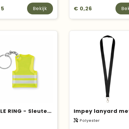
25
€ 0,26
Bekijk
Bek
VISIBLE RING - Sleutelhanger veiligheidsvest
C
Polyester