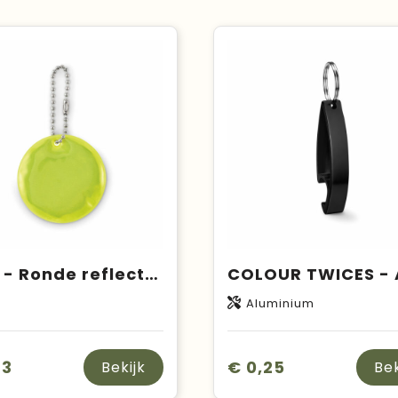
GRIN - Ronde reflecterende hanger
C
Aluminium
23
€ 0,25
Bekijk
Bek