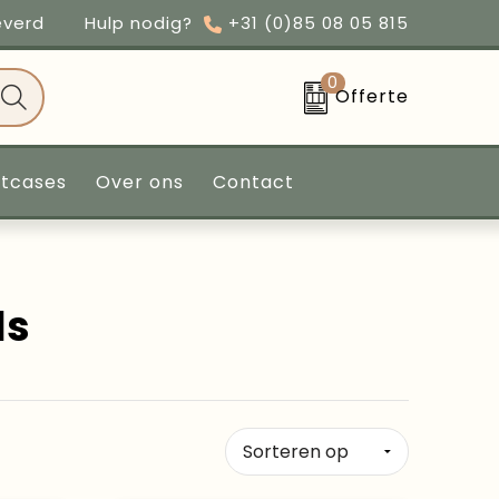
everd
Hulp nodig?
+31 (0)85 08 05 815
0
Offerte
ntcases
Over ons
Contact
ds