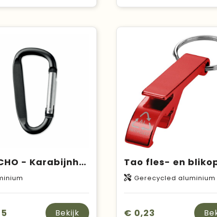
GANCHO - Karabijnhaak van aluminium.
minium
Gerecycled aluminium
25
€ 0,23
Bekijk
Bek