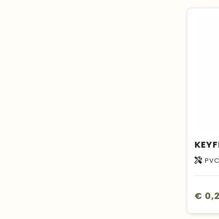
PV
€ 0,