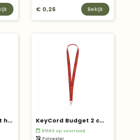
€ 0,26
ijk
Bekijk
Impey lanyard met haak
KeyCord Budget 2 cm lanyard
81663
op voorraad
Polyester