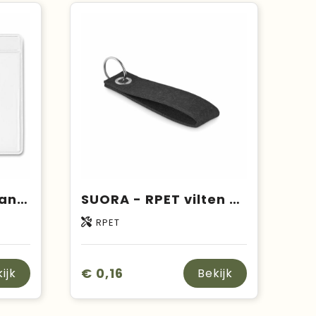
BADGY - Transparante badge
SUORA - RPET vilten sleutelhanger
RPET
€ 0,16
ijk
Bekijk