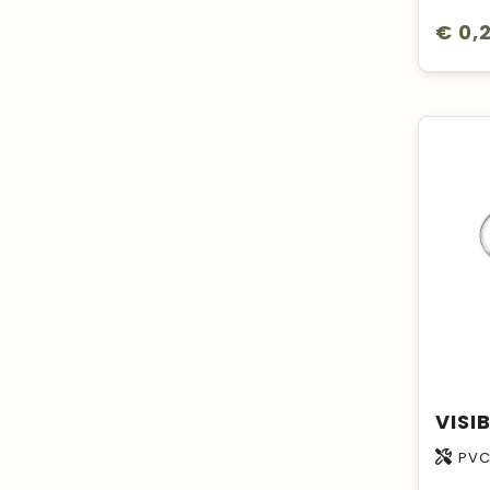
€ 0,
PV