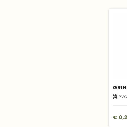
PV
€ 0,