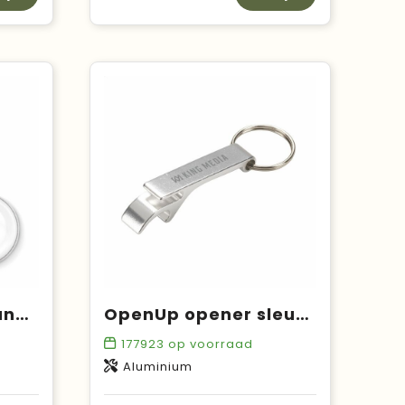
PIN KEY - Sleutelhanger, metaal
OpenUp opener sleutelhanger
177923
op voorraad
Aluminium