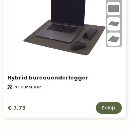
Duurzame keuzes
Made in Europe
Recycled
Bestsellers
Hybrid bureauonderlegger
PU-kunstleer
€ 7,73
Bekijk