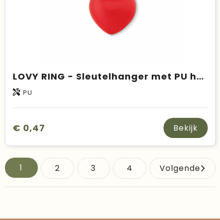
LOVY RING - Sleutelhanger met PU hart
PU
€ 0,47
Bekijk
1
2
3
4
Volgende