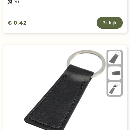
PU
€ 0,42
Bekijk