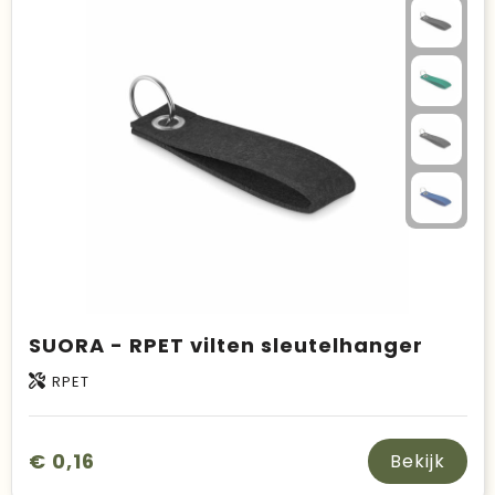
Duurzame keuzes
Made in Europe
Recycled
Bestsellers
SUORA - RPET vilten sleutelhanger
RPET
€ 0,16
Bekijk