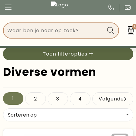
Congres
Kleding
Events
Tassen
Toon filteropties
Kerst
Drinkwaren
Diverse vormen
Verjaardagen
Events
Voetbal, EK en WK
Give Aways
1
2
3
4
Volgende
Geschenken
Kantoorartikelen
Schrijfwaren