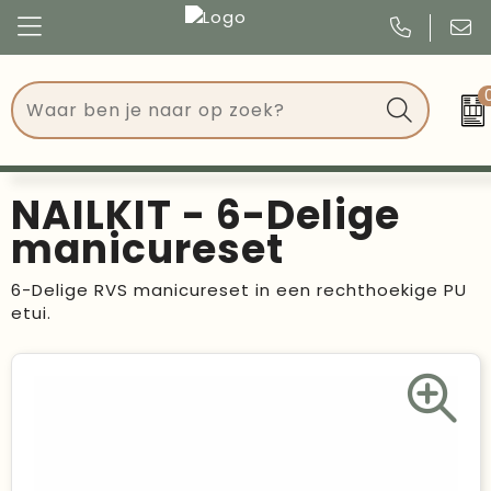
Congres
Kleding
Events
Tassen
NAILKIT - 6-Delige
Kerst
Drinkwaren
manicureset
Verjaardagen
Events
6-Delige RVS manicureset in een rechthoekige PU
etui.
Voetbal, EK en WK
Give Aways
Geschenken
Kantoorartikelen
Schrijfwaren