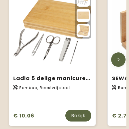
Ladia 5 delige manicureset van bamboe
SEWA 
Bamboe, Roestvrij staal
Bam
€ 10,06
€ 2,7
Bekijk